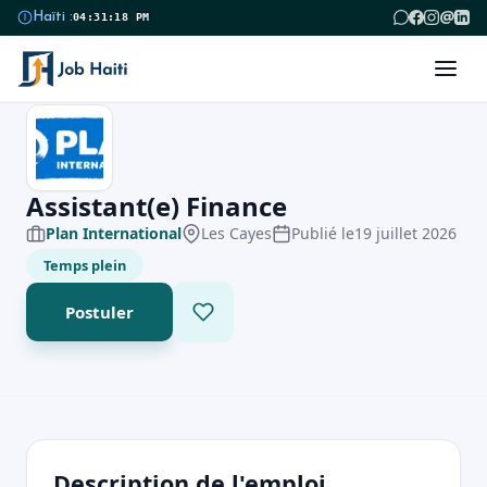
@
Haïti :
04:31:18 PM
Assistant(e) Finance
Plan International
Les Cayes
Publié le
19 juillet 2026
Temps plein
Postuler
Description de l'emploi