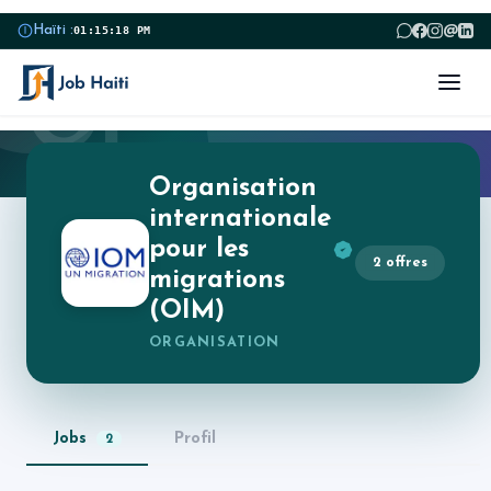
@
Haïti :
01:15:18 PM
OI
Organisation
internationale
pour les
2 offres
migrations
(OIM)
ORGANISATION
Jobs
Profil
2