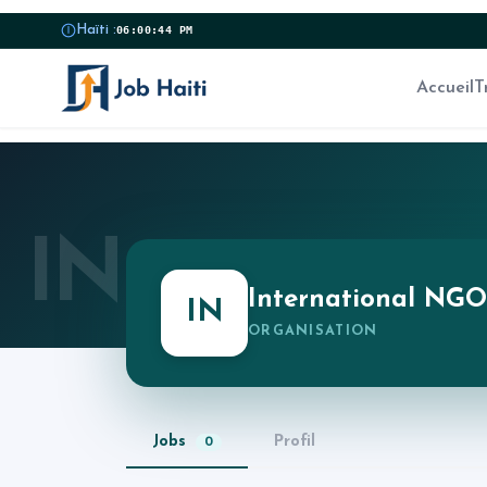
Haïti :
06:00:44 PM
Accueil
T
IN
International NGO
IN
ORGANISATION
Jobs
Profil
0