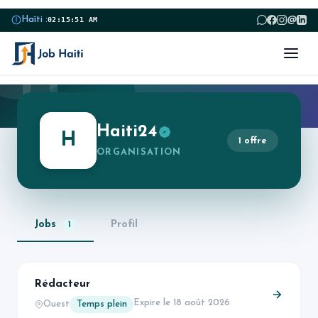
@
Haïti :
02:15:51 AM
H
Haiti24
H
1 offre
ORGANISATION
Jobs
Profil
1
Rédacteur
Expire le 18 août 2026
Ouest
Temps plein