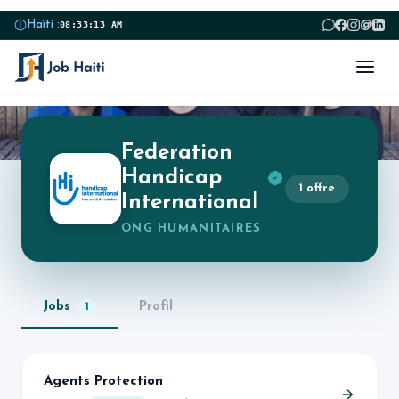
@
Haïti :
08:33:13 AM
FH
Federation
Handicap
1 offre
International
ONG HUMANITAIRES
Jobs
Profil
1
Agents Protection