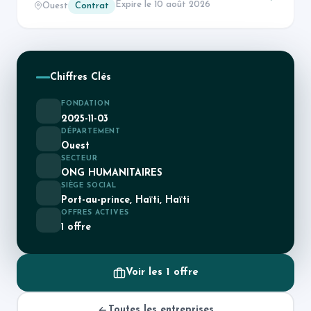
Expire le 10 août 2026
Ouest
Contrat
Chiffres Clés
FONDATION
2025-11-03
DÉPARTEMENT
Ouest
SECTEUR
ONG HUMANITAIRES
SIÈGE SOCIAL
Port-au-prince, Haïti, Haïti
OFFRES ACTIVES
1 offre
Voir les 1 offre
Toutes les entreprises