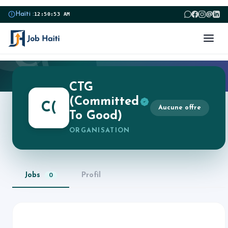
@
Haïti :
12:50:53 AM
C(
CTG
(Committed
C(
Aucune offre
To Good)
ORGANISATION
Jobs
Profil
0