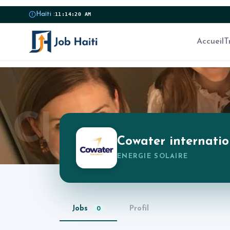
Haïti :
11:14:20 AM
Accueil
T
CI
Cowater internatio
ENERGIE SOLAIRE
Jobs
Profil
0