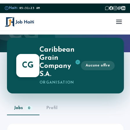
@
Haïti :
05:31:23 AM
CG
Caribbean
Grain
CG
Company
Aucune offre
S.A.
ORGANISATION
Jobs
Profil
0