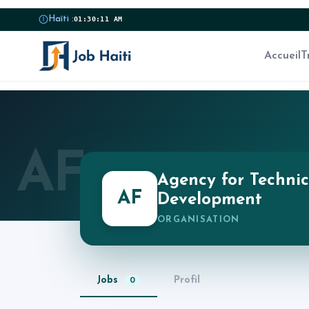
Haïti :
01:30:11 AM
Accueil
T
AF
Agency for Techni
AF
Development
ORGANISATION
Jobs
Profil
0