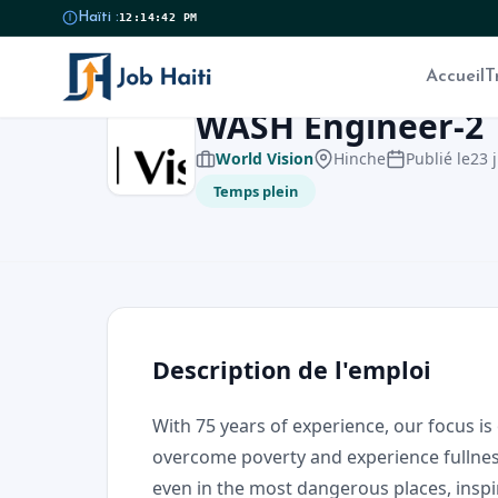
Haïti :
12:14:43 PM
Accueil
T
WASH Engineer-2
World Vision
Hinche
Publié le
23 
Temps plein
Description de l'emploi
With 75 years of experience, our focus is
overcome poverty and experience fullness
even in the most dangerous places, inspir