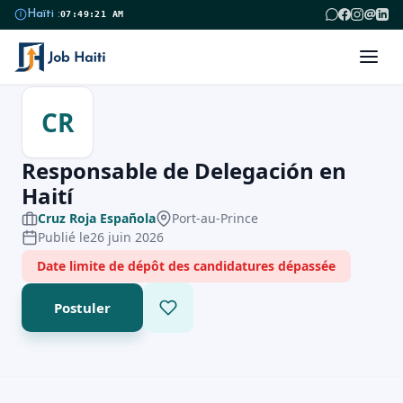
@
Haïti :
07:49:21 AM
CR
Responsable de Delegación en
Haití
Cruz Roja Española
Port-au-Prince
Publié le
26 juin 2026
Date limite de dépôt des candidatures dépassée
Postuler