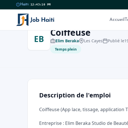
Haïti :
12:43:10 PM
Accueil
T
Coiffeuse
EB
Elim Beraka
Les Cayes
Publié le
19
Temps plein
Description de l'emploi
Coiffeuse (App lace, tissage, application T
Entreprise : Elim Beraka Studio de Beaut