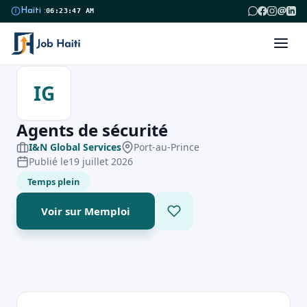
@
Haïti :
06:23:48 AM
IG
Agents de sécurité
I&N Global Services
Port-au-Prince
Publié le
19 juillet 2026
Temps plein
Voir sur Memploi