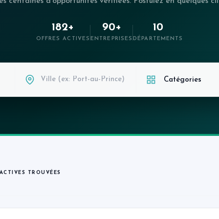
s centaines d'opportunités vérifiées. Postulez en quelques cli
182+
90+
10
OFFRES ACTIVES
ENTREPRISES
DÉPARTEMENTS
 ACTIVES TROUVÉES