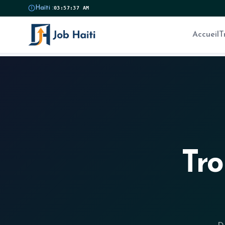
Haïti :
03:57:38 AM
Accueil
T
Tro