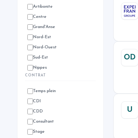
Artibonite
Centre
Grand'Anse
Nord-Est
Nord-Ouest
OD
Sud-Est
Nippes
CONTRAT
Temps plein
CDI
U
CDD
Consultant
Stage