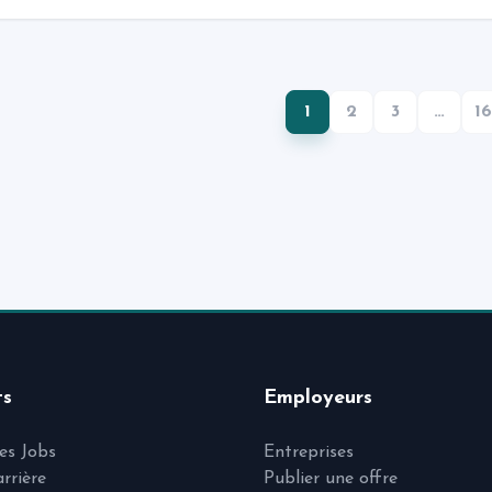
1
2
3
…
16
ts
Employeurs
les Jobs
Entreprises
arrière
Publier une offre