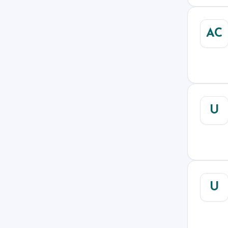
AC
U
U