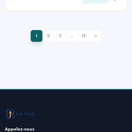
1
2
3
…
15
»
Appelez-nous