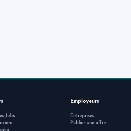
ts
Employeurs
les Jobs
Entreprises
arrière
Publier une offre
mploi